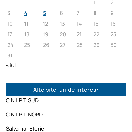
1
2
3
4
5
6
7
8
9
10
11
12
13
14
15
16
17
18
19
20
21
22
23
24
25
26
27
28
29
30
31
« iul.
Alte site-uri de interes:
C.N.I.P.T. SUD
C.N.I.P.T. NORD
Salvamar Eforie