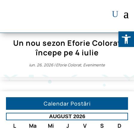
Deschide b
Un nou sezon Eforie Colorat
începe pe 4 iulie
iun. 26, 2026
|
Eforie Colorat
,
Evenimente
Calendar Postări
AUGUST 2026
L
Ma
Mi
J
V
S
D