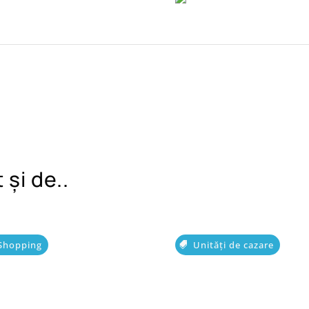
 și de..
Shopping
Unități de cazare