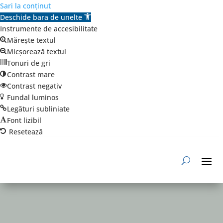
Sari la conținut
Deschide bara de unelte
Instrumente de accesibilitate
Mărește textul
Micșorează textul
Tonuri de gri
Contrast mare
Contrast negativ
Fundal luminos
Legături subliniate
Font lizibil
Resetează