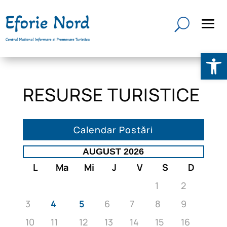
Deschide b
RESURSE TURISTICE
Calendar Postări
AUGUST 2026
L
Ma
Mi
J
V
S
D
1
2
3
4
5
6
7
8
9
10
11
12
13
14
15
16