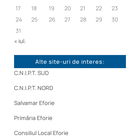
17
18
19
20
21
22
23
24
25
26
27
28
29
30
31
« iul.
Alte site-uri de interes:
C.N.I.P.T. SUD
C.N.I.P.T. NORD
Salvamar Eforie
Primăria Eforie
Consiliul Local Eforie