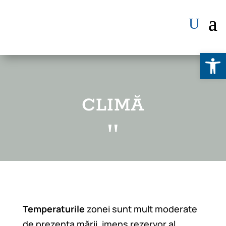
Deschide b
CLIMĂ
"
Temperaturile
zonei sunt mult moderate
de prezența mării, imens rezervor al