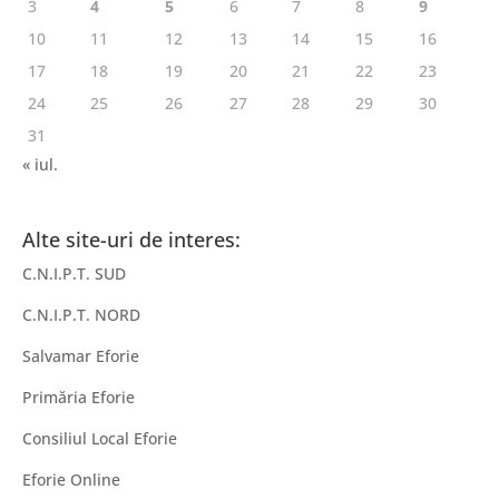
3
4
5
6
7
8
9
10
11
12
13
14
15
16
17
18
19
20
21
22
23
24
25
26
27
28
29
30
31
« iul.
Alte site-uri de interes:
C.N.I.P.T. SUD
C.N.I.P.T. NORD
Salvamar Eforie
Primăria Eforie
Consiliul Local Eforie
Eforie Online