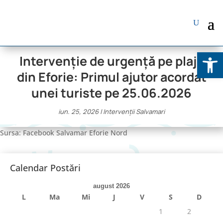
Deschide b
Intervenție de urgență pe plaja
din Eforie: Primul ajutor acordat
unei turiste pe 25.06.2026
iun. 25, 2026
|
Intervenții Salvamari
Sursa: Facebook Salvamar Eforie Nord
Calendar Postări
august 2026
L
Ma
Mi
J
V
S
D
1
2