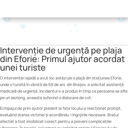
Intervenție de urgență pe plaja
din Eforie: Primul ajutor acordat
unei turiste
O intervenție rapidă a avut loc astăzi pe o plajă din stațiunea Eforie,
unde o turistă în vârstă de 68 de ani, din Brașov, a solicitat asistență
medicală de urgență. Incidentul s-a produs în timp ce persoana se afla
pe un șezlong, aceasta suferind o dislocare de cot.
Echipajul de prim ajutor prezent la fața locului a reacționat prompt,
evaluând starea victimei și acordându-i îngrijirile necesare. Brațul
afectat a fost imobilizat corect pentru a preveni complicațiile
ulterioare. În paralel, salvamarii au solicitat sprijinul Serviciului de