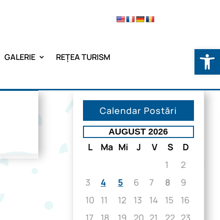
Deschide b
GALERIE
REȚEA TURISM
Calendar Postări
AUGUST 2026
L
Ma
Mi
J
V
S
D
1
2
3
4
5
6
7
8
9
10
11
12
13
14
15
16
17
18
19
20
21
22
23