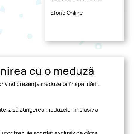
Eforie Online
lnirea cu o meduză
 privind prezența meduzelor în apa mării.
interzisă atingerea meduzelor, inclusiv a
jutor trebuie acordat exclusiv de către