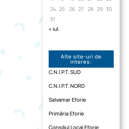
24
25
26
27
28
29
30
31
« iul.
Alte site-uri de
interes:
C.N.I.P.T. SUD
C.N.I.P.T. NORD
Salvamar Eforie
Primăria Eforie
Consiliul Local Eforie