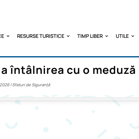
CE
RESURSE TURISTICE
TIMP LIBER
UTILE
la întâlnirea cu o meduză
 2026
|
Sfaturi de Siguranță