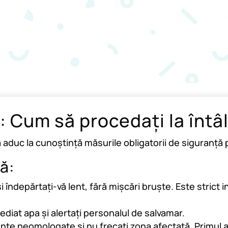
: Cum să procedați la întâ
vă aduc la cunoștință măsurile obligatorii de siguranță
ă:
i îndepărtați-vă lent, fără mișcări bruște. Este strict 
ediat apa și alertați personalul de salvamar.
nte neomologate și nu frecați zona afectată. Primul a