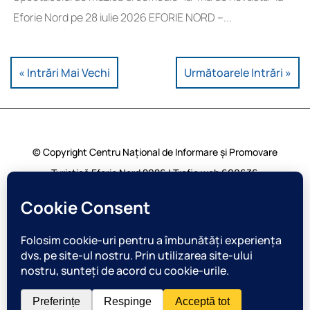
Eforie Nord pe 28 iulie 2026 EFORIE NORD –...
« Intrări Mai Vechi
Următoarele Intrări »
© Copyright Centru Național de Informare și Promovare
Turistică Eforie Nord 2026 | Trafic web
600636
vizualizari | Toate drepturile rezervate |
Harta Site