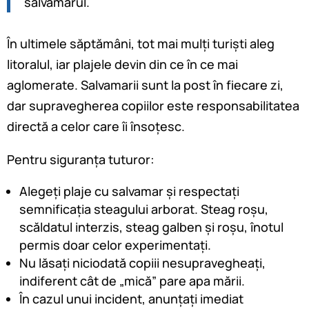
salvamarul.
În ultimele săptămâni, tot mai mulți turiști aleg
litoralul, iar plajele devin din ce în ce mai
aglomerate. Salvamarii sunt la post în fiecare zi,
dar supravegherea copiilor este responsabilitatea
directă a celor care îi însoțesc.
Pentru siguranța tuturor:
Alegeți plaje cu salvamar și respectați
semnificația steagului arborat. Steag roșu,
scăldatul interzis, steag galben și roșu, înotul
permis doar celor experimentați.
Nu lăsați niciodată copiii nesupravegheați,
indiferent cât de „mică” pare apa mării.
În cazul unui incident, anunțați imediat