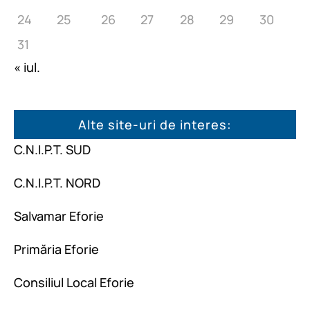
24
25
26
27
28
29
30
31
« iul.
Alte site-uri de interes:
C.N.I.P.T. SUD
C.N.I.P.T. NORD
Salvamar Eforie
Primăria Eforie
Consiliul Local Eforie