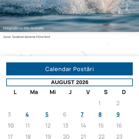
Sursa: Facebook Salvamar Eforie Nord
Calendar Postări
AUGUST 2026
L
Ma
Mi
J
V
S
D
1
2
3
4
5
6
7
8
9
10
11
12
13
14
15
16
17
18
19
20
21
22
23