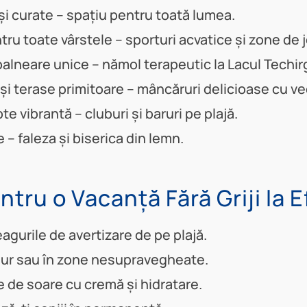
 și curate – spațiu pentru toată lumea.
ntru toate vârstele – sporturi acvatice și zone de 
lneare unice – nămol terapeutic la Lacul Techirg
i terase primitoare – mâncăruri delicioase cu ve
te vibrantă – cluburi și baruri pe plajă.
e – faleza și biserica din lemn.
ntru o Vacanță Fără Griji la E
gurile de avertizare de pe plajă.
gur sau în zone nesupravegheate.
 de soare cu cremă și hidratare.