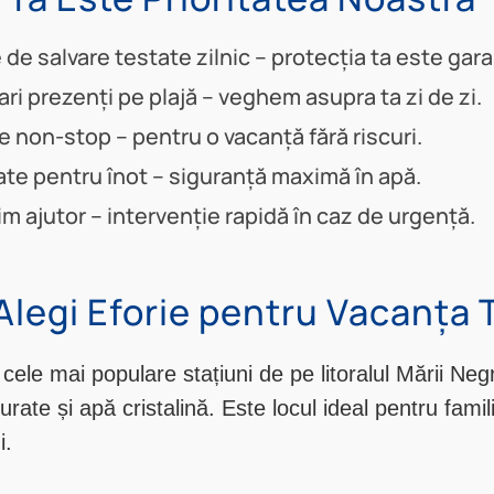
e salvare testate zilnic – protecția ta este gara
ri prezenți pe plajă – veghem asupra ta zi de zi.
 non-stop – pentru o vacanță fără riscuri.
ate pentru înot – siguranță maximă în apă.
im ajutor – intervenție rapidă în caz de urgență.
Alegi Eforie pentru Vacanța 
 cele mai populare stațiuni de pe litoralul Mării Ne
rate și apă cristalină. Este locul ideal pentru familii
i.