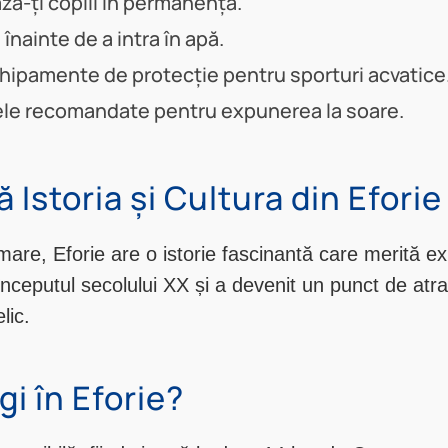
ă-ți copiii în permanență.
 înainte de a intra în apă.
hipamente de protecție pentru sporturi acvatice
le recomandate pentru expunerea la soare.
Istoria și Cultura din Eforie
mare, Eforie are o istorie fascinantă care merită e
începutul secolului XX și a devenit un punct de atra
lic.
i în Eforie?