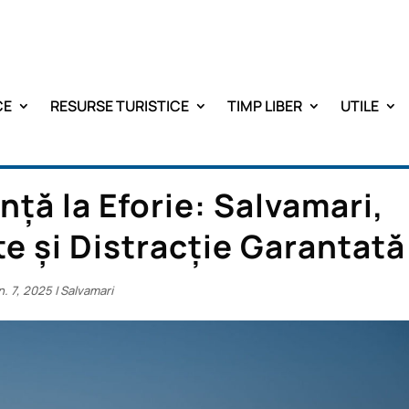
CE
RESURSE TURISTICE
TIMP LIBER
UTILE
nță la Eforie: Salvamari,
e și Distracție Garantată
n. 7, 2025
|
Salvamari