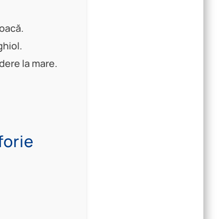
joacă.
hiol.
dere la mare.
forie