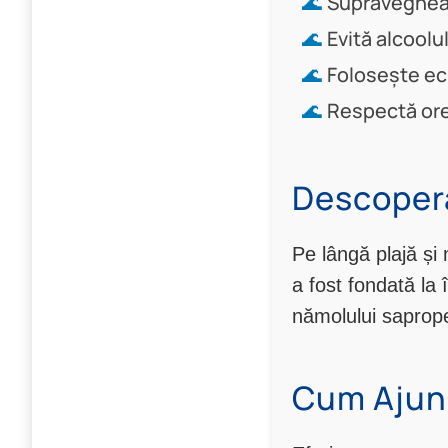
Supravegheaz
Evită alcoolul
Folosește ec
Respectă ore
Descoperă 
Pe lângă plajă și 
a fost fondată la 
nămolului saprope
Cum Ajung