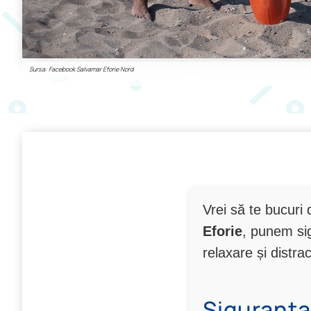
Sursa: Facebook Salvamar Eforie Nord
Vrei să te bucuri 
Eforie
, punem sig
relaxare și distrac
Siguranța