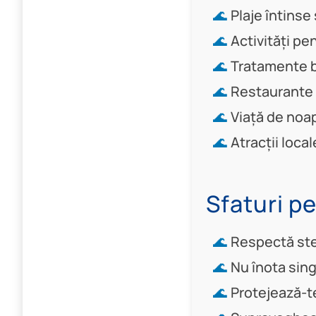
Plaje întinse
Activități pe
Tratamente ba
Restaurante ș
Viață de noap
Atracții local
Sfaturi pe
Respectă stea
Nu înota sin
Protejează-te