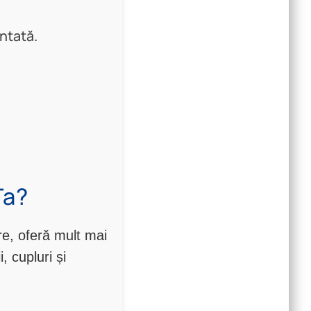
ntată.
Ta?
gre, oferă mult mai
, cupluri și