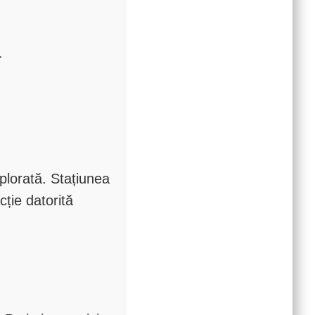
.
xplorată. Stațiunea
cție datorită