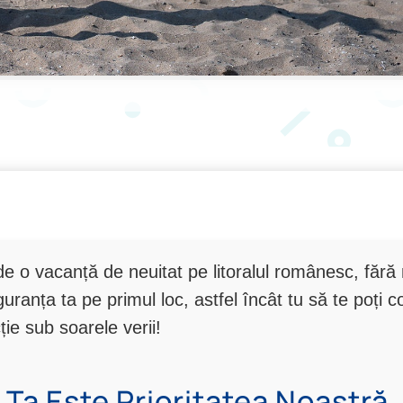
de o vacanță de neuitat pe litoralul românesc, fără 
uranța ta pe primul loc, astfel încât tu să te poți 
ție sub soarele verii!
 Ta Este Prioritatea Noastră