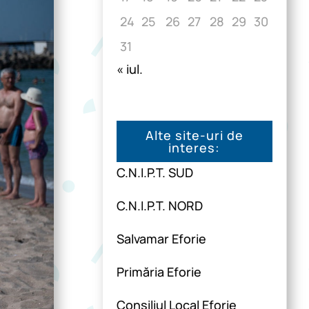
24
25
26
27
28
29
30
31
« iul.
Alte site-uri de
interes:
C.N.I.P.T. SUD
C.N.I.P.T. NORD
Salvamar Eforie
Primăria Eforie
Consiliul Local Eforie