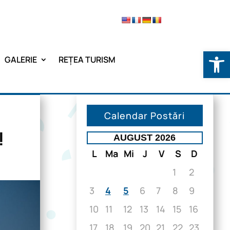
Deschide b
GALERIE
REȚEA TURISM
Calendar Postări
!
AUGUST 2026
L
Ma
Mi
J
V
S
D
1
2
3
4
5
6
7
8
9
10
11
12
13
14
15
16
17
18
19
20
21
22
23