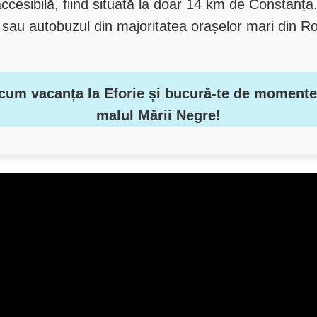
ccesibilă, fiind situată la doar 14 km de Constanța.
 sau autobuzul din majoritatea orașelor mari din R
 acum vacanța la Eforie și bucură-te de momente 
malul Mării Negre!