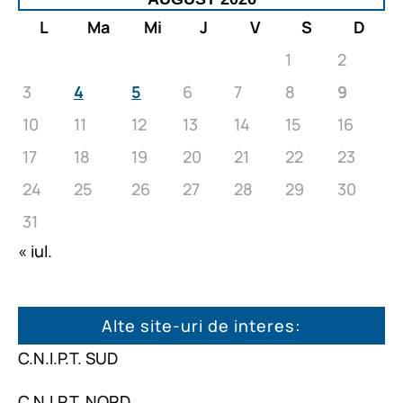
L
Ma
Mi
J
V
S
D
1
2
3
4
5
6
7
8
9
10
11
12
13
14
15
16
17
18
19
20
21
22
23
24
25
26
27
28
29
30
31
« iul.
Alte site-uri de interes:
C.N.I.P.T. SUD
C.N.I.P.T. NORD