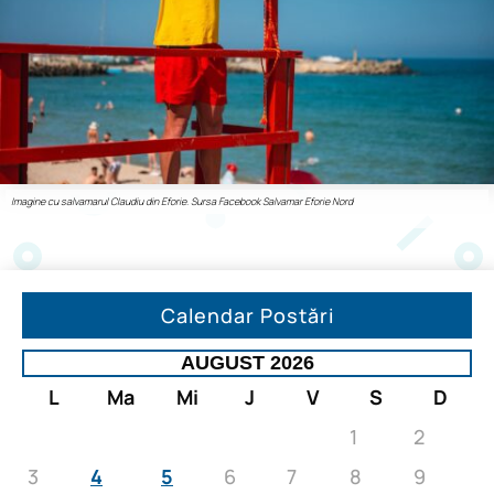
Imagine cu salvamarul Claudiu din Eforie. Sursa Facebook Salvamar Eforie Nord
Calendar Postări
AUGUST 2026
L
Ma
Mi
J
V
S
D
1
2
3
4
5
6
7
8
9