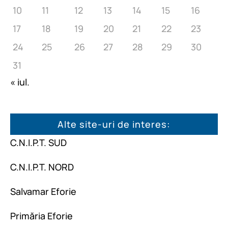
10
11
12
13
14
15
16
17
18
19
20
21
22
23
24
25
26
27
28
29
30
31
« iul.
Alte site-uri de interes:
C.N.I.P.T. SUD
C.N.I.P.T. NORD
Salvamar Eforie
Primăria Eforie