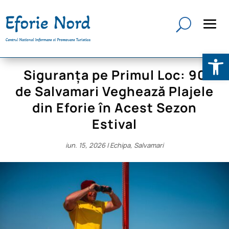
Deschide b
Siguranța pe Primul Loc: 90
de Salvamari Veghează Plajele
din Eforie în Acest Sezon
Estival
iun. 15, 2026
|
Echipa
,
Salvamari