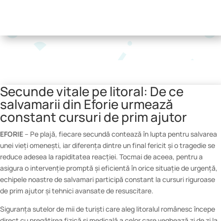
Secunde vitale pe litoral: De ce
salvamarii din Eforie urmează
constant cursuri de prim ajutor
EFORIE
– Pe plajă, fiecare secundă contează în lupta pentru salvarea
unei vieți omenești, iar diferența dintre un final fericit și o tragedie se
reduce adesea la rapiditatea reacției. Tocmai de aceea, pentru a
asigura o intervenție promptă și eficientă în orice situație de urgență,
echipele noastre de salvamari participă constant la cursuri riguroase
de prim ajutor și tehnici avansate de resuscitare.
Siguranța sutelor de mii de turiști care aleg litoralul românesc începe
direct cu pregătirea fizică și medicală a celor care veghează zi de zi la