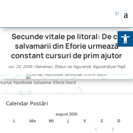
Deschide b
Secunde vitale pe litoral: De ce
salvamarii din Eforie urmează
constant cursuri de prim ajutor
iun. 22, 2026
|
Salvamari
,
Sfaturi de Siguranță
,
Siguranță pe Plajă
Sursa: Facebook Salvamar Eforie Nord
Calendar Postări
august 2026
L
Ma
Mi
J
V
S
D
1
2