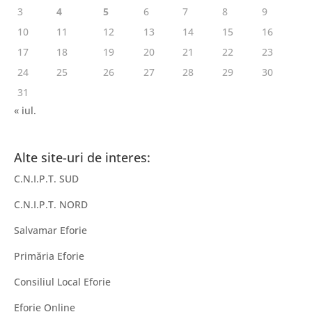
3
4
5
6
7
8
9
10
11
12
13
14
15
16
17
18
19
20
21
22
23
24
25
26
27
28
29
30
31
« iul.
Alte site-uri de interes:
C.N.I.P.T. SUD
C.N.I.P.T. NORD
Salvamar Eforie
Primăria Eforie
Consiliul Local Eforie
Eforie Online