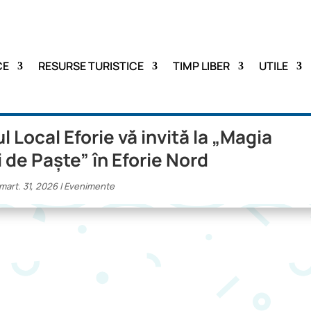
CE
RESURSE TURISTICE
TIMP LIBER
UTILE
ul Local Eforie vă invită la „Magia
 de Paște” în Eforie Nord
mart. 31, 2026
|
Evenimente