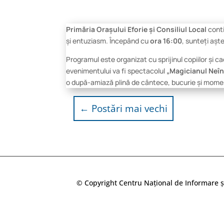
Primăria Orașului Eforie și Consiliul Local
conti
și entuziasm. Începând cu
ora 16:00
, sunteți așt
Programul este organizat cu sprijinul copiilor și c
evenimentului va fi spectacolul
„Magicianul Neî
o după-amiază plină de cântece, bucurie și momen
←
Postări mai vechi
© Copyright Centru Național de Informare ș