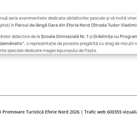
nuă seria evenimentelor dedicate sărbătorilor pascale și vă invită viner
eptați în
Parcul de lângă Gara din Eforie Nord (Strada Tudor Vladim
adrelor didactice de la
Școala Gimnazială Nr. 1
și
Grădinița cu Program
ndemânatic”
, o reprezentație de poveste pregătită cu drag de micuții noș
te speciale dedicate magiei Iepurașului de Paște.
i Promovare Turistică Eforie Nord 2026 | Trafic web
600355
vizuali