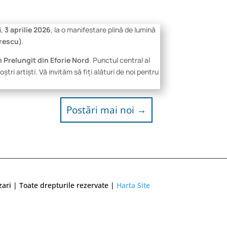
i,
3 aprilie 2026
, la o manifestare plină de lumină
irescu)
.
 Prelungit din Eforie Nord
. Punctul central al
tri artiști. Vă invităm să fiți alături de noi pentru
Postări mai noi
→
zari | Toate drepturile rezervate |
Harta Site