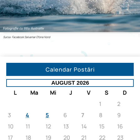
Sursa: Facebook Salvamar Eforie Nord
Calendar Postări
AUGUST 2026
L
Ma
Mi
J
V
S
D
1
2
3
4
5
6
7
8
9
10
11
12
13
14
15
16
17
18
19
20
21
22
23