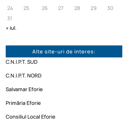
24
25
26
27
28
29
30
31
« iul.
Alte site-uri de interes:
C.N.I.P.T. SUD
C.N.I.P.T. NORD
Salvamar Eforie
Primăria Eforie
Consiliul Local Eforie