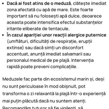
Dacă ai fost atins de o meduză
, clătește imediat
zona afectată cu apă de mare. Este foarte
important să nu folosești apă dulce, deoarece
aceasta poate intensifica efectul substanțelor
iritante eliberate de tentacule.
În cazul apariției unor reacții alergice puternice
(umflături, dificultăți de respirație, erupții
extinse) sau dacă simți un disconfort
accentuat, anunță imediat salvamarii sau
personalul medical de pe plajă. Intervenția
rapidă poate preveni complicațiile.
Meduzele fac parte din ecosistemul marin și, deși
nu sunt periculoase în mod obișnuit, pot
transforma o zi relaxantă la plajă într-o experiență
mai puțin plăcută dacă nu suntem atenți.
Recomandăm tuturor să fie vigilenți, să