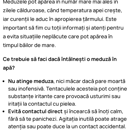
Meduzele pot apărea în număr mare mai ales în
zilele călduroase, când temperatura apei crește,
iar curenții le aduc în apropierea țărmului. Este
important să fim cu toții informați și atenți pentru
a evita situațiile neplăcute care pot apărea în
timpul băilor de mare.
Ce trebuie să faci dacă întâlnești o meduză în
apă?
Nu atinge meduza
, nici măcar dacă pare moartă
sau inofensivă. Tentaculele acesteia pot conține
substanțe iritante care provoacă usturimi sau
iritații la contactul cu pielea.
Evită contactul direct
și încearcă să înoți calm,
fără să te panichezi. Agitația inutilă poate atrage
atenția sau poate duce la un contact accidental.