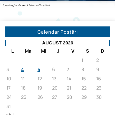
Sursa imagine: Facebook Salvamar Eforie Nord
Calendar Postări
AUGUST 2026
L
Ma
Mi
J
V
S
D
1
2
3
4
5
6
7
8
9
10
11
12
13
14
15
16
17
18
19
20
21
22
23
24
25
26
27
28
29
30
31
« iul.