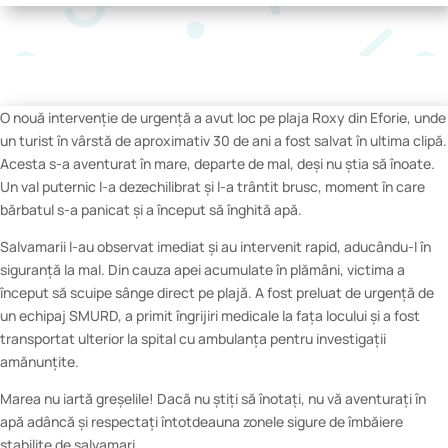
O nouă intervenție de urgență a avut loc pe plaja Roxy din Eforie, unde
un turist în vârstă de aproximativ 30 de ani a fost salvat în ultima clipă.
Acesta s-a aventurat în mare, departe de mal, deși nu știa să înoate.
Un val puternic l-a dezechilibrat și l-a trântit brusc, moment în care
bărbatul s-a panicat și a început să înghită apă.
Salvamarii l-au observat imediat și au intervenit rapid, aducându-l în
siguranță la mal. Din cauza apei acumulate în plămâni, victima a
început să scuipe sânge direct pe plajă. A fost preluat de urgență de
un echipaj SMURD, a primit îngrijiri medicale la fața locului și a fost
transportat ulterior la spital cu ambulanța pentru investigații
amănunțite.
Marea nu iartă greșelile! Dacă nu știți să înotați, nu vă aventurați în
apă adâncă și respectați întotdeauna zonele sigure de îmbăiere
stabilite de salvamari.