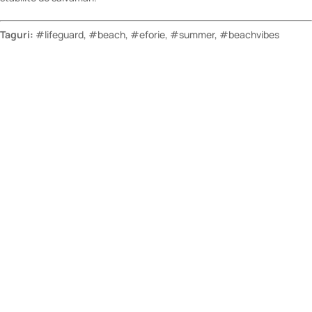
Taguri:
#lifeguard, #beach, #eforie, #summer, #beachvibes