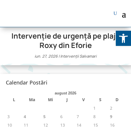
Deschide b
Intervenție de urgență pe plaja
Roxy din Eforie
iun. 27, 2026
|
Intervenții Salvamari
Calendar Postări
august 2026
L
Ma
Mi
J
V
S
D
1
2
3
4
5
6
7
8
9
10
11
12
13
14
15
16