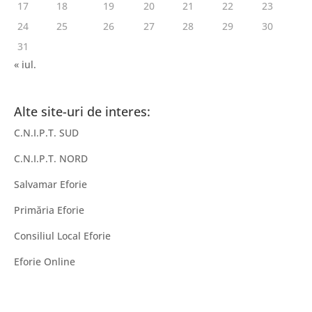
17
18
19
20
21
22
23
24
25
26
27
28
29
30
31
« iul.
Alte site-uri de interes:
C.N.I.P.T. SUD
C.N.I.P.T. NORD
Salvamar Eforie
Primăria Eforie
Consiliul Local Eforie
Eforie Online