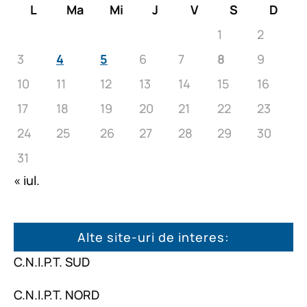
L
Ma
Mi
J
V
S
D
1
2
3
4
5
6
7
8
9
10
11
12
13
14
15
16
17
18
19
20
21
22
23
24
25
26
27
28
29
30
31
« iul.
Alte site-uri de interes:
C.N.I.P.T. SUD
C.N.I.P.T. NORD