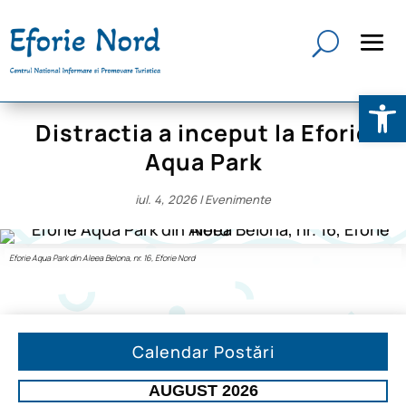
Deschide b
Distractia a inceput la Eforie
Aqua Park
iul. 4, 2026
|
Evenimente
Eforie Aqua Park din Aleea Belona, nr. 16, Eforie Nord
Calendar Postări
AUGUST 2026