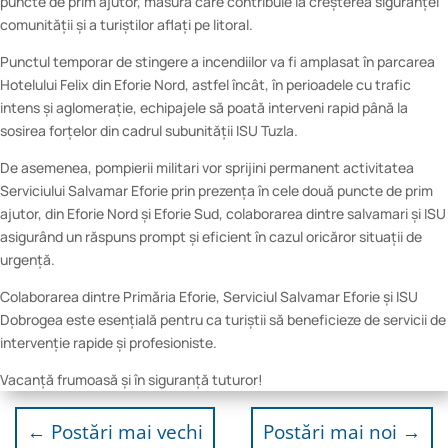
puncte de prim ajutor, măsură care contribuie la creșterea siguranței
comunității și a turiștilor aflați pe litoral.
Punctul temporar de stingere a incendiilor va fi amplasat în parcarea
Hotelului Felix din Eforie Nord, astfel încât, în perioadele cu trafic
intens și aglomerație, echipajele să poată interveni rapid până la
sosirea forțelor din cadrul subunității ISU Tuzla.
De asemenea, pompierii militari vor sprijini permanent activitatea
Serviciului Salvamar Eforie prin prezența în cele două puncte de prim
ajutor, din Eforie Nord și Eforie Sud, colaborarea dintre salvamari și ISU
asigurând un răspuns prompt și eficient în cazul oricăror situații de
urgență.
Colaborarea dintre Primăria Eforie, Serviciul Salvamar Eforie și ISU
Dobrogea este esențială pentru ca turiștii să beneficieze de servicii de
intervenție rapide și profesioniste.
Vacanță frumoasă și în siguranță tuturor!
←
Postări mai vechi
Postări mai noi
→