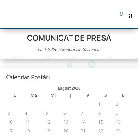
COMUNICAT DE PRESĂ
iul. 1, 2026
|
Comunicat
,
Salvamari
Calendar Postări
august 2026
L
Ma
Mi
J
V
S
D
1
2
3
4
5
6
7
8
9
10
11
12
13
14
15
16
17
18
19
20
21
22
23