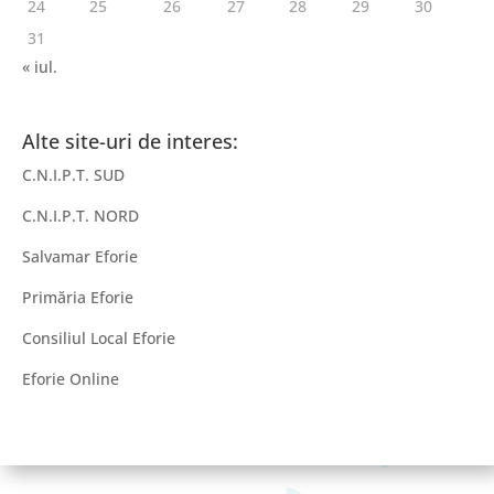
24
25
26
27
28
29
30
31
« iul.
Alte site-uri de interes:
C.N.I.P.T. SUD
C.N.I.P.T. NORD
Salvamar Eforie
Primăria Eforie
Consiliul Local Eforie
Eforie Online