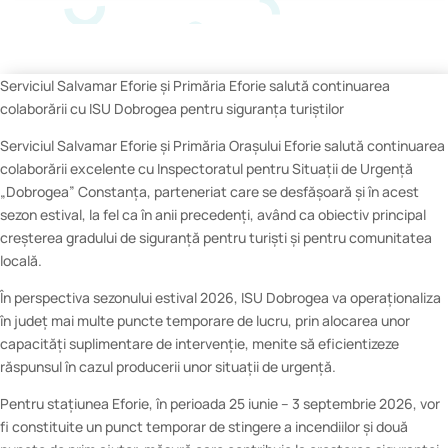
Serviciul Salvamar Eforie și Primăria Eforie salută continuarea
colaborării cu ISU Dobrogea pentru siguranța turiștilor
Serviciul Salvamar Eforie și Primăria Orașului Eforie salută continuarea
colaborării excelente cu Inspectoratul pentru Situații de Urgență
„Dobrogea” Constanța, parteneriat care se desfășoară și în acest
sezon estival, la fel ca în anii precedenți, având ca obiectiv principal
creșterea gradului de siguranță pentru turiști și pentru comunitatea
locală.
În perspectiva sezonului estival 2026, ISU Dobrogea va operaționaliza
în județ mai multe puncte temporare de lucru, prin alocarea unor
capacități suplimentare de intervenție, menite să eficientizeze
răspunsul în cazul producerii unor situații de urgență.
Pentru stațiunea Eforie, în perioada 25 iunie – 3 septembrie 2026, vor
fi constituite un punct temporar de stingere a incendiilor și două