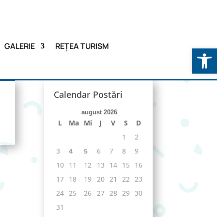
GALERIE
REȚEA TURISM
Deschide b
Calendar Postări
august 2026
L
Ma
Mi
J
V
S
D
1
2
3
4
5
6
7
8
9
10
11
12
13
14
15
16
17
18
19
20
21
22
23
24
25
26
27
28
29
30
31