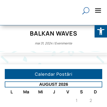
Deschide b
BALKAN WAVES
mai 31, 2024
|
Evenimente
Calendar Postări
AUGUST 2026
L
Ma
Mi
J
V
S
D
1
2