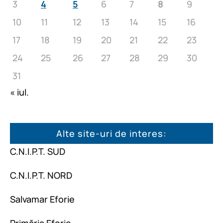
3
4
5
6
7
8
9
10
11
12
13
14
15
16
17
18
19
20
21
22
23
24
25
26
27
28
29
30
31
« iul.
Alte site-uri de interes:
C.N.I.P.T. SUD
C.N.I.P.T. NORD
Salvamar Eforie
Primăria Eforie