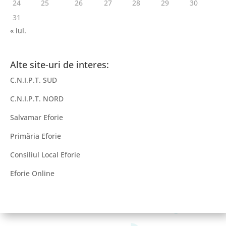
24
25
26
27
28
29
30
31
« iul.
Alte site-uri de interes:
C.N.I.P.T. SUD
C.N.I.P.T. NORD
Salvamar Eforie
Primăria Eforie
Consiliul Local Eforie
Eforie Online