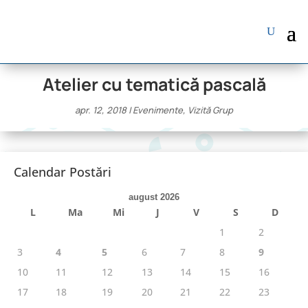
Atelier cu tematică pascală
apr. 12, 2018
|
Evenimente
,
Vizită Grup
Calendar Postări
august 2026
L
Ma
Mi
J
V
S
D
1
2
3
4
5
6
7
8
9
10
11
12
13
14
15
16
17
18
19
20
21
22
23