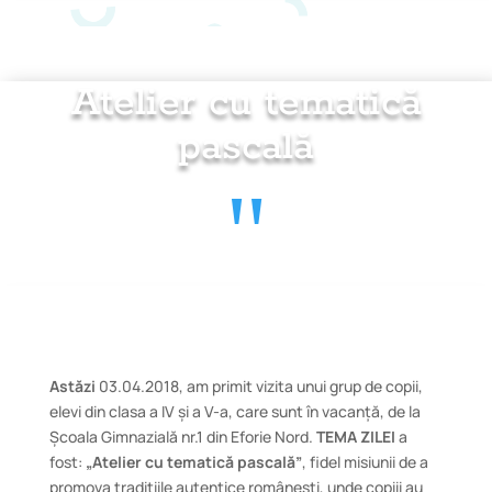
Atelier cu tematică
pascală
"
Astăzi
03.04.2018, am primit vizita unui grup de copii,
elevi din clasa a IV și a V-a, care sunt în vacanță, de la
Școala Gimnazială nr.1 din Eforie Nord.
TEMA ZILEI
a
fost:
„Atelier cu tematică pascală”
, fidel misiunii de a
promova tradițiile autentice românești, unde copiii au