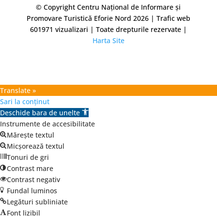
© Copyright Centru Național de Informare și
Promovare Turistică Eforie Nord 2026 | Trafic web
601971
vizualizari | Toate drepturile rezervate |
Harta Site
Translate »
Sari la conținut
Deschide bara de unelte
Instrumente de accesibilitate
Mărește textul
Micșorează textul
Tonuri de gri
Contrast mare
Contrast negativ
Fundal luminos
Legături subliniate
Font lizibil